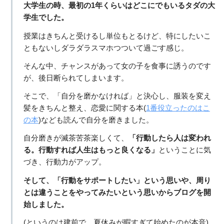
大学生の時、最初の1年くらいはどこにでもいるタダの大
学生でした。
授業はきちんと受けるし単位もとるけど、特にしたいこ
ともないしダラダラスマホつついて過ごす感じ。
そんな中、チャンスがあって女の子を食事に誘うのです
が、後日断られてしまいます。
そこで、「自分を磨かなければ」と決心し、服装を変え
髪をきちんと整え、恋愛に関する本(
1番役立ったのはこ
の本
)なども読んで自分を磨きました。
自分磨きが滅茶苦茶楽しくて、
「行動したら人は変われ
る。行動すれば人生はもっと良くなる」
ということに気
づき、行動力がアップ。
そして、「行動をサポートしたい」という思いや、周り
とは違うことをやってみたいという思いからブログを開
始しました。
(というのは建前で、夏休みが暇すぎて始めたのが本音)