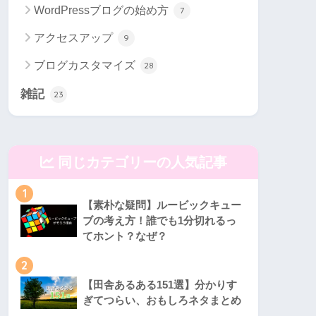
WordPressブログの始め方
7
アクセスアップ
9
ブログカスタマイズ
28
雑記
23
同じカテゴリーの人気記事
1
【素朴な疑問】ルービックキュー
ブの考え方！誰でも1分切れるっ
てホント？なぜ？
2
【田舎あるある151選】分かりす
ぎてつらい、おもしろネタまとめ