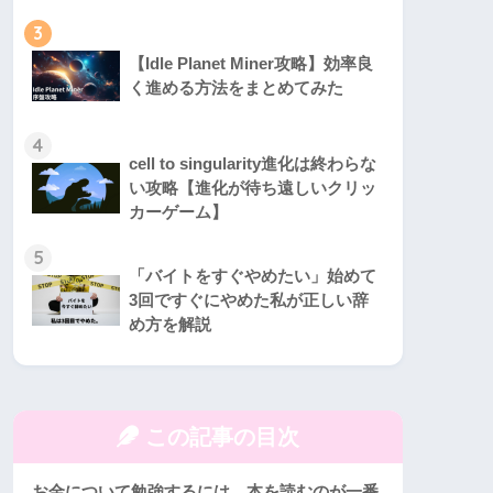
3
【Idle Planet Miner攻略】効率良
く進める方法をまとめてみた
4
cell to singularity進化は終わらな
い攻略【進化が待ち遠しいクリッ
カーゲーム】
5
「バイトをすぐやめたい」始めて
3回ですぐにやめた私が正しい辞
め方を解説
この記事の目次
お金について勉強するには、本を読むのが一番