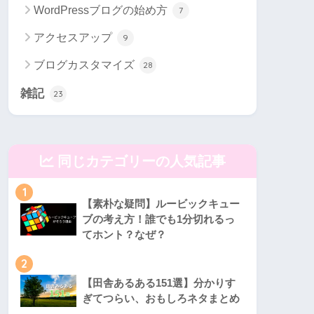
WordPressブログの始め方
7
アクセスアップ
9
ブログカスタマイズ
28
雑記
23
同じカテゴリーの人気記事
1
【素朴な疑問】ルービックキュー
ブの考え方！誰でも1分切れるっ
てホント？なぜ？
2
【田舎あるある151選】分かりす
ぎてつらい、おもしろネタまとめ