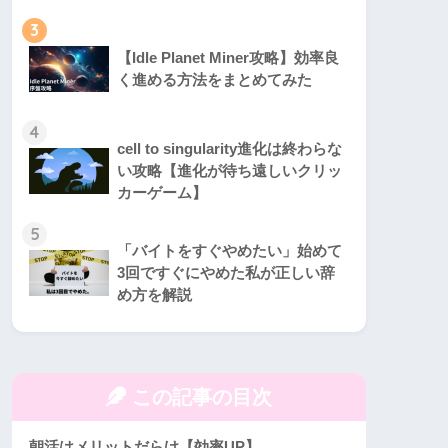
3
【Idle Planet Miner攻略】効率良
く進める方法をまとめてみた
4
cell to singularity進化は終わらな
い攻略【進化が待ち遠しいクリッ
カーゲーム】
5
「バイトをすぐやめたい」始めて
3回ですぐにやめた私が正しい辞
め方を解説
この記事の目次
朝活はメリットだらけ【効率UP】