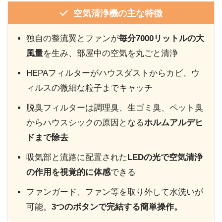
空気清浄機の主な特徴
独自の整流翼とファンが
毎分7000リットルの大
風量
を生み、部屋中の空気を丸ごと清浄
HEPAフィルターがハウスダストからカビ、ウ
ィルスの微細な粒子までキャッチ
脱臭フィルターは調理臭、生ゴミ臭、ペット臭
からハウスシックの原因となる
ホルムアルデヒ
ドまで除去
吸気部と流路に配置された
LEDの光で空気清浄
の作用を視覚的に体感
できる
ファンガード、ファン等を取り外して水洗いが
可能。
3つのボタンで完結する簡単操作。