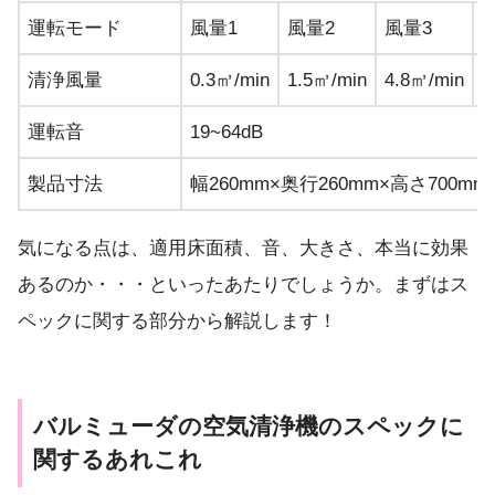
運転モード
風量1
風量2
風量3
清浄風量
0.3㎥/min
1.5㎥/min
4.8㎥/min
7
運転音
19~64dB
製品寸法
幅260mm×奥行260mm×高さ700mm
気になる点は、適用床面積、音、大きさ、本当に効果
あるのか・・・といったあたりでしょうか。まずはス
ペックに関する部分から解説します！
バルミューダの空気清浄機のスペックに
関するあれこれ