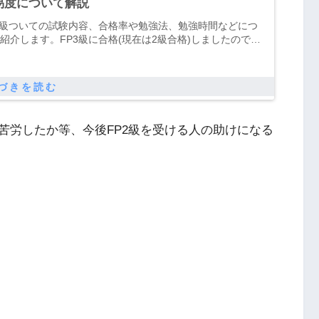
易度について解説
3級ついての試験内容、合格率や勉強法、勉強時間などにつ
紹介します。FP3級に合格(現在は2級合格)しましたので、
経験を元に書いていきます。独学での勉強方法についても
的に書いています。
苦労したか等、今後FP2級を受ける人の助けになる