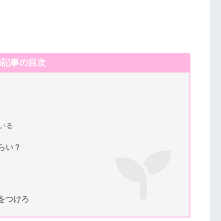
の記事の目次
いる
らい？
をつけろ