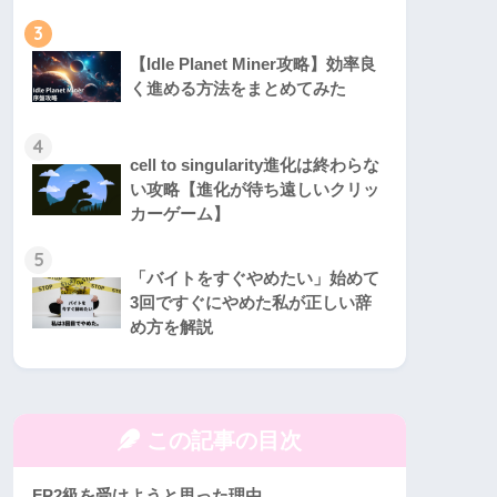
3
【Idle Planet Miner攻略】効率良
く進める方法をまとめてみた
4
cell to singularity進化は終わらな
い攻略【進化が待ち遠しいクリッ
カーゲーム】
5
「バイトをすぐやめたい」始めて
3回ですぐにやめた私が正しい辞
め方を解説
この記事の目次
FP2級を受けようと思った理由