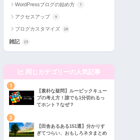
WordPressブログの始め方
7
アクセスアップ
9
ブログカスタマイズ
28
雑記
23
同じカテゴリーの人気記事
1
【素朴な疑問】ルービックキュー
ブの考え方！誰でも1分切れるっ
てホント？なぜ？
2
【田舎あるある151選】分かりす
ぎてつらい、おもしろネタまとめ