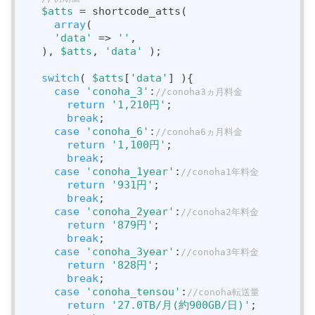
$atts
 = shortcode_atts(

array
(

'data'
 => 
''
,

  ), 
$atts
, 
'data'
 );

switch
( 
$atts
[
'data'
] ){

case
'conoha_3'
:
//conoha3ヵ月料金
return
'1,210円'
;

break
;

case
'conoha_6'
:
//conoha6ヵ月料金
return
'1,100円'
;

break
;

case
'conoha_1year'
:
//conoha1年料金
return
'931円'
;

break
;

case
'conoha_2year'
:
//conoha2年料金
return
'879円'
;

break
;

case
'conoha_3year'
:
//conoha3年料金
return
'828円'
;

break
;

case
'conoha_tensou'
:
//conoha転送量
return
'27.0TB/月(約900GB/日)'
;
