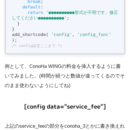
break
;

default
:

return
'●●●●●●●●●●形式が不明です。修正
してください●●●●●●●●●●'
;

  }

}

add_shortcode( 
'config'
, 
'config_func'
/* config設定ここまで */
例として、ConoHa WINGの料金を挿入するように書
いてみました。(時間が経つと数値が違ってくるのでそ
のまま使わないようにしてね)
上記のservice_feeの部分をconoha_3とかに書き換えれ