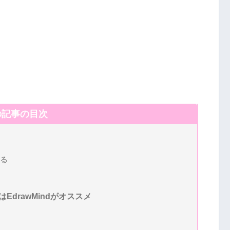
の記事の目次
る
drawMindがオススメ