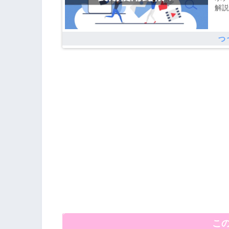
解説
る方
ポチ
こ