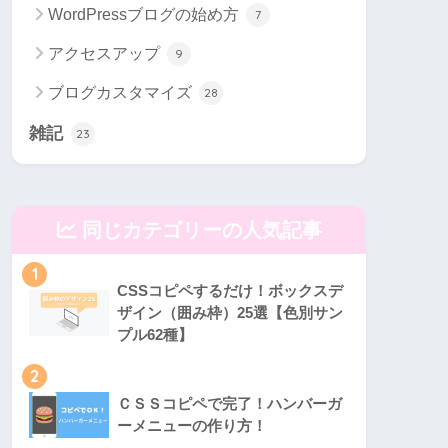
WordPressブログの始め方
7
アクセスアップ
9
ブログカスタマイズ
28
雑記
23
同じカテゴリーの人気記事
1
CSSコピペするだけ！ボックスデ
ザイン（囲み枠）25選【色別サン
プル62種】
2
ＣＳＳコピペで完了！ハンバーガ
ーメニューの作り方！